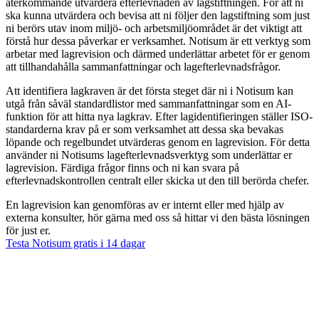
återkommande utvärdera efterlevnaden av lagstiftningen. För att ni
ska kunna utvärdera och bevisa att ni följer den lagstiftning som just
ni berörs utav inom miljö- och arbetsmiljöområdet är det viktigt att
förstå hur dessa påverkar er verksamhet. Notisum är ett verktyg som
arbetar med lagrevision och därmed underlättar arbetet för er genom
att tillhandahålla sammanfattningar och lagefterlevnadsfrågor.
Att identifiera lagkraven är det första steget där ni i Notisum kan
utgå från såväl standardlistor med sammanfattningar som en AI-
funktion för att hitta nya lagkrav. Efter lagidentifieringen ställer ISO-
standarderna krav på er som verksamhet att dessa ska bevakas
löpande och regelbundet utvärderas genom en lagrevision. För detta
använder ni Notisums lagefterlevnadsverktyg som underlättar er
lagrevision. Färdiga frågor finns och ni kan svara på
efterlevnadskontrollen centralt eller skicka ut den till berörda chefer.
En lagrevision kan genomföras av er internt eller med hjälp av
externa konsulter, hör gärna med oss så hittar vi den bästa lösningen
för just er.
Testa Notisum gratis i 14 dagar