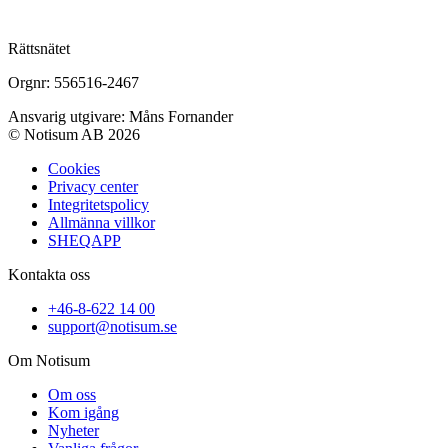
Rättsnätet
Orgnr: 556516-2467
Ansvarig utgivare: Måns Fornander
© Notisum AB 2026
Cookies
Privacy center
Integritetspolicy
Allmänna villkor
SHEQAPP
Kontakta oss
+46-8-622 14 00
support@notisum.se
Om Notisum
Om oss
Kom igång
Nyheter