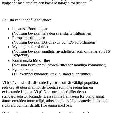
hjälper er med att hitta den bästa lösningen för just er.
En lista kan innehålla följande:
Lagar & Förordningar
(Notisum bevakar hela den svenska lagstiftningen)
Europalagstiftningen
(Notisum bevakar EG-direktiv och EG-förordningar)
Myndighetsföreskrifter
(Notisum bevakar samtliga myndigheter som omfattas av SFS
1976:725)
Kommunala föreskrifter
(Notisum bevakar miljöföreskrifter för samtliga kommuner)
Egna dokument
(Till exempel bindande krav, tillstånd eller rutiner)
Vi har även standardiserade laglistor som är väldigt populära
redskap att utgå ifrån för de företag som inte redan har en
existerande laglista. Vi på Notisum underhåller dessa
standardlaglistor löpande. Dessa finns framtagna för bland annat
ämnesområden inom miljö, arbetsmiljö, avfall, livsmedel, hälsa och
sjukvård och fler därtill. Hör gärna med oss.