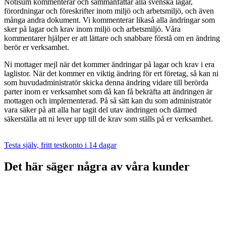
Notisum kommenterar och sammanfattar alla svenska lagar,
förordningar och föreskrifter inom miljö och arbetsmiljö, och även
många andra dokument. Vi kommenterar likaså alla ändringar som
sker på lagar och krav inom miljö och arbetsmiljö. Våra
kommentarer hjälper er att lättare och snabbare förstå om en ändring
berör er verksamhet.
Ni mottager mejl när det kommer ändringar på lagar och krav i era
laglistor. När det kommer en viktig ändring för ert företag, så kan ni
som huvudadministratör skicka denna ändring vidare till berörda
parter inom er verksamhet som då kan få bekräfta att ändringen är
mottagen och implementerad. På så sätt kan du som administratör
vara säker på att alla har tagit del utav ändringen och därmed
säkerställa att ni lever upp till de krav som ställs på er verksamhet.
Testa själv, fritt testkonto i 14 dagar
Det här säger några av våra kunder