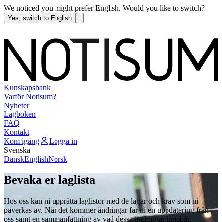
We noticed you might prefer English. Would you like to switch?
Yes, switch to English
Kunskapsbank
Varför Notisum?
Nyheter
Lagboken
FAQ
Kontakt
Kom igång
Logga in
Svenska
Dansk
English
Norsk
Bevaka er laglista
Hos oss kan ni upprätta laglistor med de lagar och krav som ni
påverkas av. När det kommer ändringar får ni en uppdatering från
oss samt en sammanfattning av vad dessa ändringar innebär.