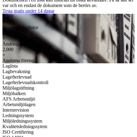
var och en endast de dokument som de berörs av.
Testa gratis under 14 dagar
8,000
+
Bevakade laglistor
600
+
Ändringar per månad
2,000
+
Anslutna företag
Laglista
Lagbevakning
Lagefterlevnad
Lagefterlevnadskontroll
Miljölagstiftning
Miljöbalken
AFS Arbetsmiljö
Arbetsmiljölagen
Internrevision
Ledningssystem
Miljöledningssystem
Kvalitetsledningssytem
ISO Certifiering