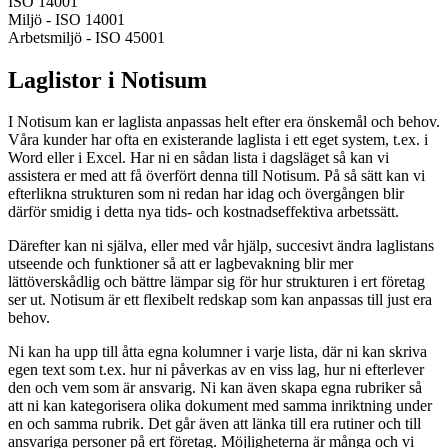
ISO 14001
Miljö - ISO 14001
Arbetsmiljö - ISO 45001
Laglistor i Notisum
I Notisum kan er laglista anpassas helt efter era önskemål och behov.
Våra kunder har ofta en existerande laglista i ett eget system, t.ex. i
Word eller i Excel. Har ni en sådan lista i dagsläget så kan vi
assistera er med att få överfört denna till Notisum. På så sätt kan vi
efterlikna strukturen som ni redan har idag och övergången blir
därför smidig i detta nya tids- och kostnadseffektiva arbetssätt.
Därefter kan ni själva, eller med vår hjälp, succesivt ändra laglistans
utseende och funktioner så att er lagbevakning blir mer
lättöverskådlig och bättre lämpar sig för hur strukturen i ert företag
ser ut. Notisum är ett flexibelt redskap som kan anpassas till just era
behov.
Ni kan ha upp till åtta egna kolumner i varje lista, där ni kan skriva
egen text som t.ex. hur ni påverkas av en viss lag, hur ni efterlever
den och vem som är ansvarig. Ni kan även skapa egna rubriker så
att ni kan kategorisera olika dokument med samma inriktning under
en och samma rubrik. Det går även att länka till era rutiner och till
ansvariga personer på ert företag. Möjligheterna är många och vi