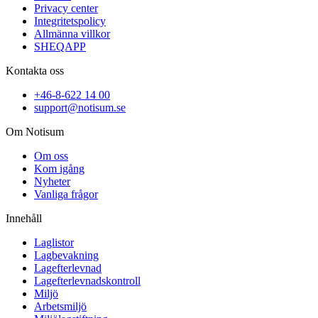
Privacy center
Integritetspolicy
Allmänna villkor
SHEQAPP
Kontakta oss
+46-8-622 14 00
support@notisum.se
Om Notisum
Om oss
Kom igång
Nyheter
Vanliga frågor
Innehåll
Laglistor
Lagbevakning
Lagefterlevnad
Lagefterlevnadskontroll
Miljö
Arbetsmiljö