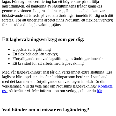
lagar. Företag med certifiering har ett högre krav på att följa
lagstiftningen, då hantering av lagstiftningens frågor granskas
genom revisionen. Lagarna ändras regelbundet och det kan vara
tidskrävande att ta reda på vad alla ändringar innebär för dig och ditt
företag. För att underlätta arbetet finns Notisum, ett flexibelt verktyg
för att stödja din lagbevakningstjänst.
Ett lagbevakningsverktyg som ger dig:
Uppdaterad lagstiftning
Ett flexibelt och lätt verktyg
Förtydligande om vad lagstiftningens ändringar innebär
Ett bra stöd för att arbeta med lagbevakning
Med vår lagbevakningstjänst får din verksamhet extra stöttning. Era
laglistor blir uppdaterade efter ändringar som berör er. I samband
med det kommer ett förtydligande om vad lagen innebär för din
verksamhet. Vill du veta mer om Notisums lagbevakning?
Kontakta
oss
, så berättar vi. Mer information om verktyget hittar du
här
.
Vad händer om ni missar en lagändring?