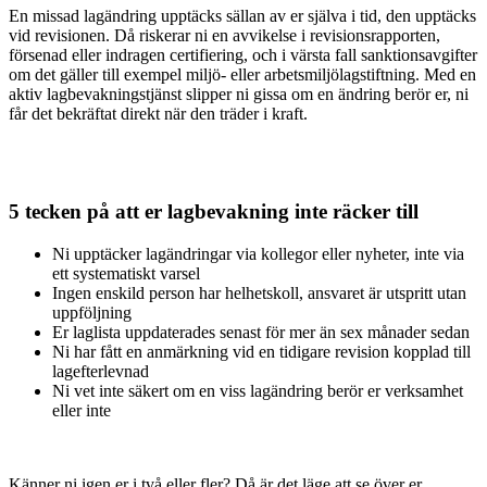
En missad lagändring upptäcks sällan av er själva i tid, den upptäcks
vid revisionen. Då riskerar ni en avvikelse i revisionsrapporten,
försenad eller indragen certifiering, och i värsta fall sanktionsavgifter
om det gäller till exempel miljö- eller arbetsmiljölagstiftning. Med en
aktiv lagbevakningstjänst slipper ni gissa om en ändring berör er, ni
får det bekräftat direkt när den träder i kraft.
5 tecken på att er lagbevakning inte räcker till
Ni upptäcker lagändringar via kollegor eller nyheter, inte via
ett systematiskt varsel
Ingen enskild person har helhetskoll, ansvaret är utspritt utan
uppföljning
Er laglista uppdaterades senast för mer än sex månader sedan
Ni har fått en anmärkning vid en tidigare revision kopplad till
lagefterlevnad
Ni vet inte säkert om en viss lagändring berör er verksamhet
eller inte
Känner ni igen er i två eller fler? Då är det läge att se över er