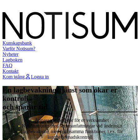
Kunskapsbank
Varför Notisum?
Nyheter
Lagboken
FAQ
Kontakt
Kom igång
Logga in
En lagbevakningstjänst som ökar er
kontroll
och sparar tid
»
Anpassade laglistor för er verksamhet
»
Notifikationer med sammanfattningar vid ändringar
»
Lagbevakning med hjälpsamma funktioner, t.ex. för
lagefterlevnadskontroll