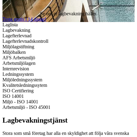
Se om er lagbevakning håller.
Testa gratis i 14 dagar!
Laglista
Lagbevakning
Lagefterlevnad
Lagefterlevnadskontroll
Miljölagstiftning
Miljöbalken
AFS Arbetsmiljö
Arbetsmiljölagen
Internrevision
Ledningssystem
Miljöledningssystem
Kvalitetsledningssytem
ISO Certifiering
ISO 14001
Miljö - ISO 14001
Arbetsmiljö - ISO 45001
Lagbevakningstjänst
Stora som små företag har alla en skyldighet att följa våra svenska