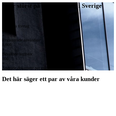
Vi är störst på lagbevakning i Sverige
2,000
+
Anslutna företag
11,000
+
Registrerade användare
8,000
+
Bevakade laglistor
600
+
Ändrade dokument per månad
Det här säger ett par av våra kunder