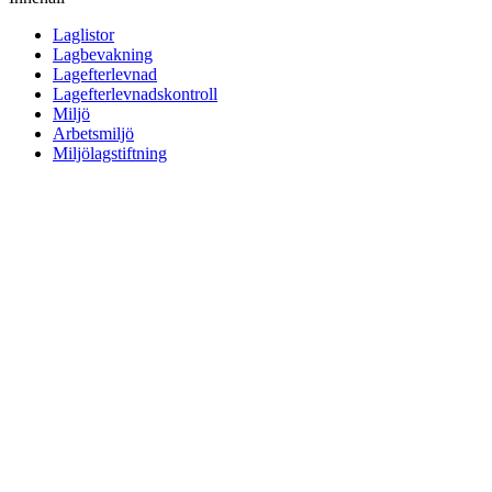
Laglistor
Lagbevakning
Lagefterlevnad
Lagefterlevnadskontroll
Miljö
Arbetsmiljö
Miljölagstiftning