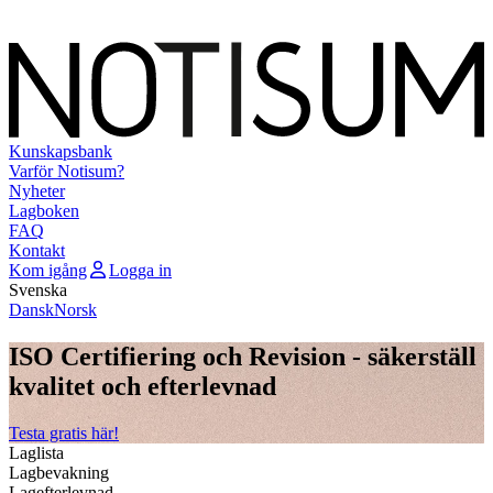
Kunskapsbank
Varför Notisum?
Nyheter
Lagboken
FAQ
Kontakt
Kom igång
Logga in
Svenska
Dansk
Norsk
ISO Certifiering och Revision - säkerställ
kvalitet och efterlevnad
Testa gratis här!
Laglista
Lagbevakning
Lagefterlevnad