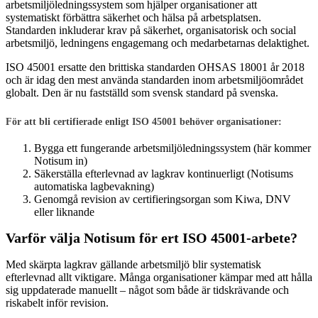
arbetsmiljöledningssystem som hjälper organisationer att
systematiskt förbättra säkerhet och hälsa på arbetsplatsen.
Standarden inkluderar krav på säkerhet, organisatorisk och social
arbetsmiljö, ledningens engagemang och medarbetarnas delaktighet.
ISO 45001 ersatte den brittiska standarden OHSAS 18001 år 2018
och är idag den mest använda standarden inom arbetsmiljöområdet
globalt. Den är nu fastställd som svensk standard på svenska.
För att bli certifierade enligt ISO 45001 behöver organisationer:
Bygga ett fungerande arbetsmiljöledningssystem (här kommer
Notisum in)
Säkerställa efterlevnad av lagkrav kontinuerligt (Notisums
automatiska lagbevakning)
Genomgå revision av certifieringsorgan som Kiwa, DNV
eller liknande
Varför välja Notisum för ert ISO 45001-arbete?
Med skärpta lagkrav gällande arbetsmiljö blir systematisk
efterlevnad allt viktigare. Många organisationer kämpar med att hålla
sig uppdaterade manuellt – något som både är tidskrävande och
riskabelt inför revision.