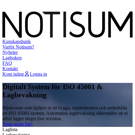
Kunskapsbank
Varför Notisum?
Nyheter
Lagboken
FAQ
Kontakt
Kom igång
Logga in
Digitalt System för ISO 45001 &
Lagbevakning
Mjukvaran som hjälper er att bygga, implementera och underhålla
ert ISO 45001-system. Automatisk lagbevakning säkerställer att ni
alltid ligger steget före revision.
Testa gratis här!
Laglista
Lagbevakning