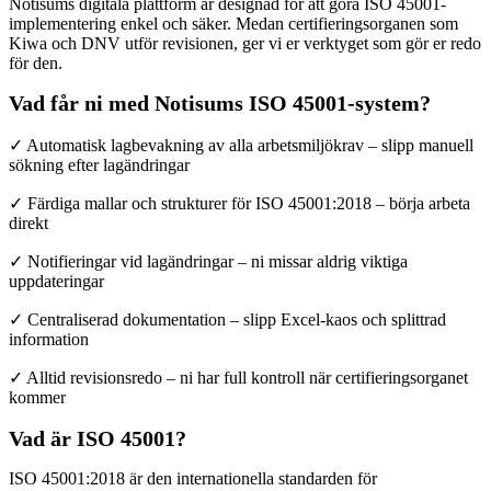
Notisums digitala plattform är designad för att göra ISO 45001-
implementering enkel och säker. Medan certifieringsorganen som
Kiwa och DNV utför revisionen, ger vi er verktyget som gör er redo
för den.
Vad får ni med Notisums ISO 45001-system?
✓ Automatisk lagbevakning av alla arbetsmiljökrav – slipp manuell
sökning efter lagändringar
✓ Färdiga mallar och strukturer för ISO 45001:2018 – börja arbeta
direkt
✓ Notifieringar vid lagändringar – ni missar aldrig viktiga
uppdateringar
✓ Centraliserad dokumentation – slipp Excel-kaos och splittrad
information
✓ Alltid revisionsredo – ni har full kontroll när certifieringsorganet
kommer
Vad är ISO 45001?
ISO 45001:2018 är den internationella standarden för