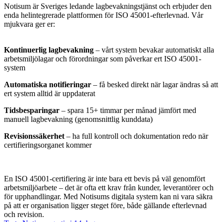
Notisum är Sveriges ledande lagbevakningstjänst och erbjuder den
enda helintegrerade plattformen för ISO 45001-efterlevnad. Vår
mjukvara ger er:
Kontinuerlig lagbevakning
– vårt system bevakar automatiskt alla
arbetsmiljölagar och förordningar som påverkar ert ISO 45001-
system
Automatiska notifieringar
– få besked direkt när lagar ändras så att
ert system alltid är uppdaterat
Tidsbesparingar
– spara 15+ timmar per månad jämfört med
manuell lagbevakning (genomsnittlig kunddata)
Revisionssäkerhet
– ha full kontroll och dokumentation redo när
certifieringsorganet kommer
En ISO 45001-certifiering är inte bara ett bevis på väl genomfört
arbetsmiljöarbete – det är ofta ett krav från kunder, leverantörer och
för upphandlingar. Med Notisums digitala system kan ni vara säkra
på att er organisation ligger steget före, både gällande efterlevnad
och revision.