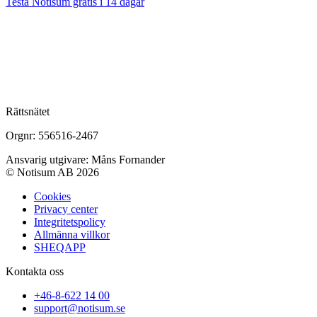
Testa Notisum gratis i 14 dagar
Rättsnätet
Orgnr: 556516-2467
Ansvarig utgivare: Måns Fornander
© Notisum AB 2026
Cookies
Privacy center
Integritetspolicy
Allmänna villkor
SHEQAPP
Kontakta oss
+46-8-622 14 00
support@notisum.se