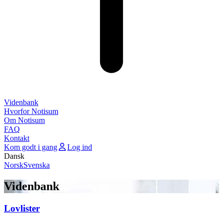
Videnbank
Hvorfor Notisum
Om Notisum
FAQ
Kontakt
Kom godt i gang
Log ind
Dansk
Norsk
Svenska
Videnbank
Lovlister