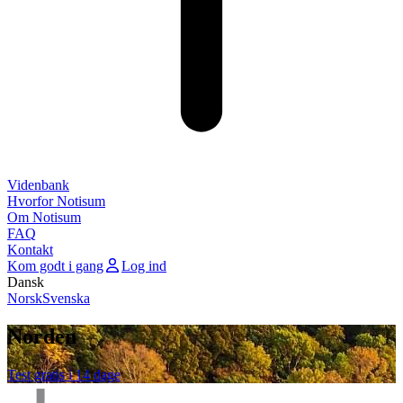
Videnbank
Hvorfor Notisum
Om Notisum
FAQ
Kontakt
Kom godt i gang
Log ind
Dansk
Norsk
Svenska
Norden
Test gratis i 14 dage