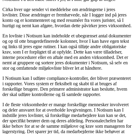
Cirka hver uge sender vi meddelelse om ændringerne i jeres
lovlister. Disse ændringer er fremhævede, når I logger ind på jeres
konto og er kommenteret og med resuméer fra vores jurister, så I
hurtigt og nemt kan afgøre, hvordan dette påvirker jeres virksomhed.
En lovliste i Notisum kan indeholde et ubegrænset antal dokumenter
og op til otte brugerdefinerede kolonner, hvor I kan have egen tekst
og links til jeres egne rutiner. I kan også tilføje andre obligatoriske
krav, som I er forpligtet til at opfylde. Dette kan være tilladelser,
interne procedurer eller en aftale med en anden virksomhed. Det er
nemt at gruppere og sortere jeres dokumenter i Notisum, så selv en
stor og omfattende miljølovliste bliver let at håndtere.
I Notisum kan I udføre compliance-kontroller, der bliver præsenteret
i rapporter. Vores system er fleksibelt og skabt til at bruges af
forskellige brugere. Den primære administrator kan beslutte, hvem
der skal udføre kontrollerne og få samlede rapporter.
I de fleste virksomheder er mange forskellige mennesker involveret
og deler ansvaret for at overholde lovgivningen. I Notisum kan I
indstille jeres lovlister, så forskellige medarbejdere kun kan se det,
der specifikt berører dem og deres afdeling. Personalechefen har
ikke behov for at se de samme miljølove og krav som manageren for
lagerstyring. Det sparer jer tid, da medarbejderne ikke behøver at