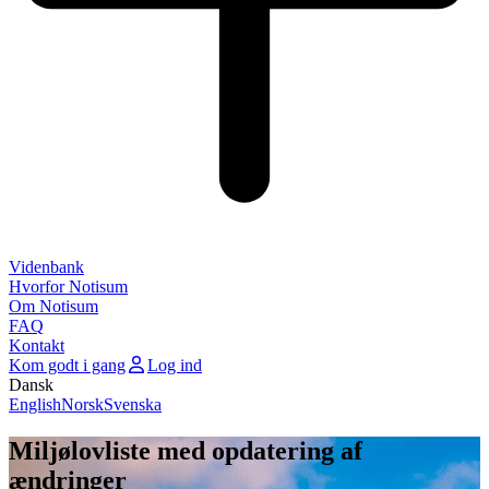
Videnbank
Hvorfor Notisum
Om Notisum
FAQ
Kontakt
Kom godt i gang
Log ind
Dansk
English
Norsk
Svenska
Miljølovliste med opdatering af
ændringer