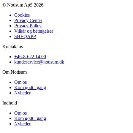
© Notisum ApS 2026
Cookies
Privacy Center
Privacy Policy
Vilkår og betingelser
SHEQAPP
Kontakt os
+46-8-622 14 00
kundeservice@notisum.dk
Om Notisum
Om os
Kom godt i gang
Nyheder
Indhold
Om os
Kom godt i gang
Nyheder