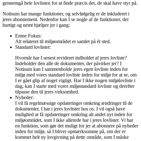
gennemgå hele lovlisten for at finde præcis det, de skal have styr på.
Notisum har mange funktioner, og selvfølgelig er de inkluderet i
jeres abonnement. Nedenfor kan I se nogle af de funktioner, der
hurtigt og nemt hjælper jer i gang:
Emne Fokus:
Alt relateret til miljøområdet er samlet på ét sted.
Standard lovlister:
Hvornår har I senest revideret indholdet af jeres lovliste?
Indeholder den alle de dokumenter, der påvirker jer? I
Notisum kan I sammenholde jeres egen lovliste inden for
miljø med vores standard lovliste inden for miljø for at se, om
I er gået glip af noget vigtigt. Har I ikke nogen miljølovliste i
dag, kan I starte med vores miljøstandard lovliste og derefter
tilpasse den til jeres virksomhed.
Nyheder:
I vil få regelmæssige opdateringer omkring ændringer til de
dokumenter, I har i jeres lovlister hos os. I vil også have
mulighed at få opdateringer omkring alt andet nyt inden for
miljøområdet, som I ikke allerede har i jeres lovlister. Vi har
en funktion, som gør det muligt for jer at abonnere på nyheder
inden for miljø, så I bliver opmærksomme på, om der er
kommet helt ny lovgivning på dette område, som I måske