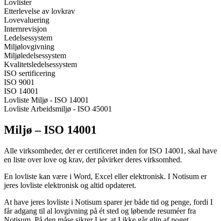
Lovlister
Etterlevelse av lovkrav
Lovevaluering
Internrevisjon
Ledelsessystem
Miljølovgivning
Miljøledelsessystem
Kvalitetsledelsessystem
ISO sertificering
ISO 9001
ISO 14001
Lovliste Miljø - ISO 14001
Lovliste Arbeidsmiljø - ISO 45001
Miljø – ISO 14001
Alle virksomheder, der er certificeret inden for ISO 14001, skal have
en liste over love og krav, der påvirker deres virksomhed.
En lovliste kan være i Word, Excel eller elektronisk. I Notisum er
jeres lovliste elektronisk og altid opdateret.
At have jeres lovliste i Notisum sparer jer både tid og penge, fordi I
får adgang til al lovgivning på ét sted og løbende resuméer fra
Notisum. På den måse sikrer I jer, at I ikke går glip af noget.