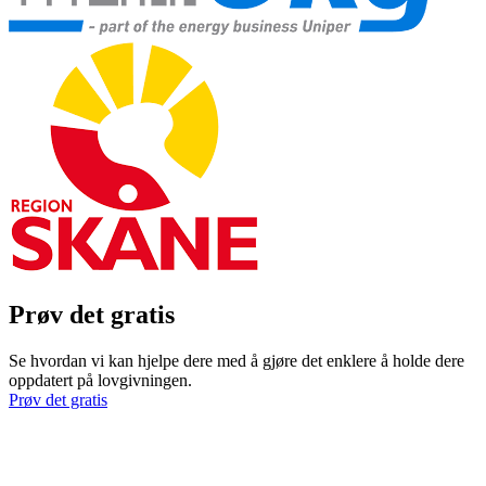
Prøv det gratis
Se hvordan vi kan hjelpe dere med å gjøre det enklere å holde dere
oppdatert på lovgivningen.
Prøv det gratis