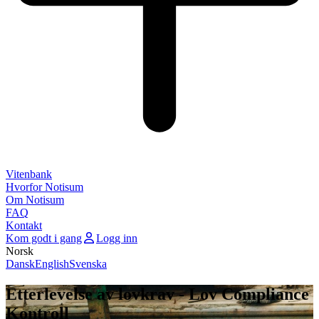
Vitenbank
Hvorfor Notisum
Om Notisum
FAQ
Kontakt
Kom godt i gang
Logg inn
Norsk
Dansk
English
Svenska
Etterlevelse av lovkrav - Lov Compliance
Kontroll