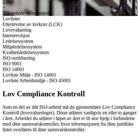
2,000
+
Tilknyttede virksomheder
Lovlister
Etterlevelse av lovkrav (LCK)
Lovevaluering
Internrevisjon
Ledelsessystem
Miljøledelsessystem
Kvalitetsledelsessystem
ISO-sertifisering
ISO 9001
ISO 14001
Lovliste Miljø - ISO 14001
Lovliste Arbeidsmiljø - ISO 45001
Lov Compliance Kontroll
Som en del av ditt ISO-arbeid må du gjennomføre Lov Compliance
Kontroll (lovevalueringer). Disse utføres vanligvis en eller to ganger
i året. Arbeidet du utfører i løpet av året er til stor hjelp i forbindelse
med dine samsvarskontroller, hvor informasjonen fra dine juridiske
lister overføres til dine samsvarskontroller.