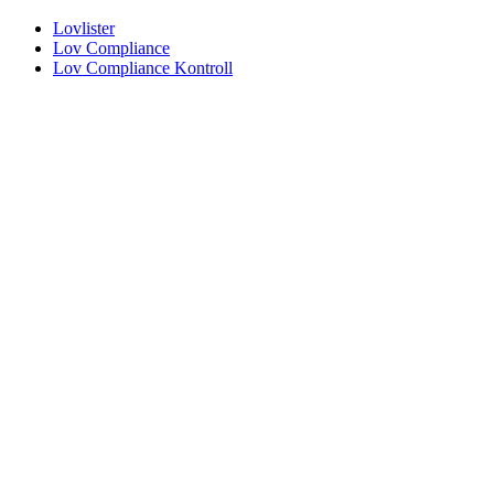
Lovlister
Lov Compliance
Lov Compliance Kontroll