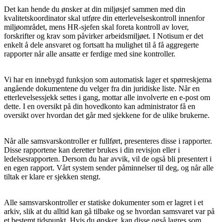
Det kan hende du ønsker at din miljøsjef sammen med din
kvalitetskoordinator skal utføre din etterlevelseskontroll innenfor
miljøområdet, mens HR-sjefen skal foreta kontroll av lover,
forskrifter og krav som påvirker arbeidsmiljøet. I Notisum er det
enkelt å dele ansvaret og fortsatt ha mulighet til å få aggregerte
rapporter når alle ansatte er ferdige med sine kontroller.
Vi har en innebygd funksjon som automatisk lager et spørreskjema
angående dokumentene du velger fra din juridiske liste. Når en
etterlevelsessjekk settes i gang, mottar alle involverte en e-post om
dette. I en oversikt på din hovedkonto kan administrator få en
oversikt over hvordan det går med sjekkene for de ulike brukerne.
Når alle samsvarskontroller er fullført, presenteres disse i rapporter.
Disse rapportene kan deretter brukes i din revisjon eller i
ledelsesrapporten. Dersom du har avvik, vil de også bli presentert i
en egen rapport. Vårt system sender påminnelser til deg, og når alle
tiltak er klare er sjekken stengt.
Alle samsvarskontroller er statiske dokumenter som er lagret i et
arkiv, slik at du alltid kan gå tilbake og se hvordan samsvaret var på
et bestemt tidspunkt. Hvis du ønsker, kan disse også lagres som