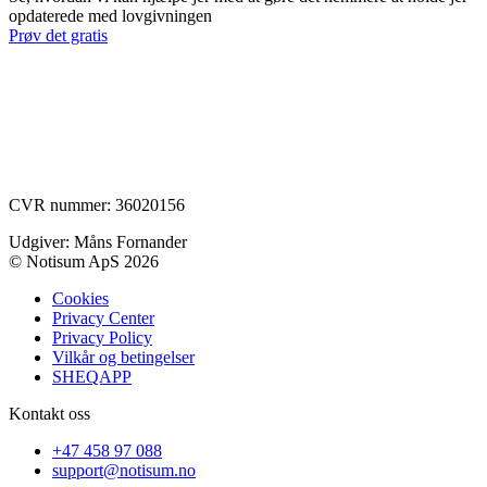
opdaterede med lovgivningen
Prøv det gratis
CVR nummer: 36020156
Udgiver: Måns Fornander
© Notisum ApS 2026
Cookies
Privacy Center
Privacy Policy
Vilkår og betingelser
SHEQAPP
Kontakt oss
+47 458 97 088
support@notisum.no