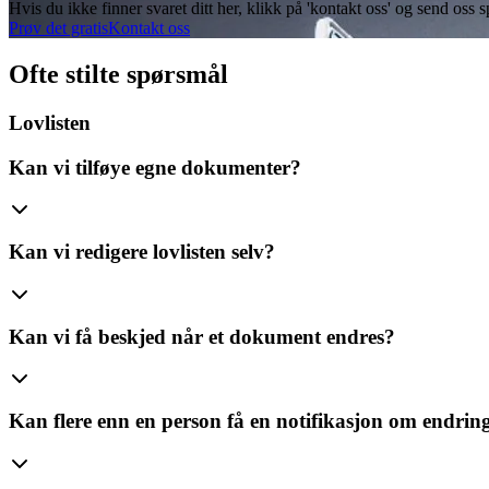
Hvis du ikke finner svaret ditt her, klikk på 'kontakt oss' og send oss ​
Prøv det gratis
Kontakt oss
Ofte stilte spørsmål
Lovlisten
Kan vi tilføye egne dokumenter?
Kan vi redigere lovlisten selv?
Kan vi få beskjed når et dokument endres?
Kan flere enn en person få en notifikasjon om endrin