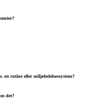
menter?
s. en rutine eller miljøledelsessystem?
 om det?