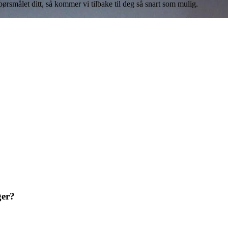
​spørsmålet ditt, så kommer vi tilbake til deg så snart som mulig.
ger?