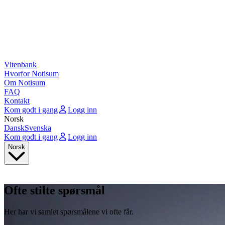
Vitenbank
Hvorfor Notisum
Om Notisum
FAQ
Kontakt
Kom godt i gang
Logg inn
Norsk
Dansk
Svenska
Kom godt i gang
Logg inn
Norsk
Ofte stilte spørsmål
Her har vi samlet spørsmålene vi ofte får.