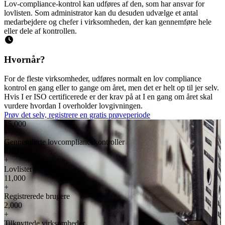
Lov-compliance-kontrol kan udføres af den, som har ansvar for
lovlisten. Som administrator kan du desuden udvælge et antal
medarbejdere og chefer i virksomheden, der kan gennemføre hele
eller dele af kontrollen.
Hvornår?
For de fleste virksomheder, udføres normalt en lov compliance
kontrol en gang eller to gange om året, men det er helt op til jer selv.
Hvis I er ISO certificerede er der krav på at I en gang om året skal
vurdere hvordan I overholder lovgivningen.
Prøv det selv, registrere en gratis prøveperiode
15,000
+
Gennemførte lovcompliancekontroller
8,000
+
Lovlister
11,000
+
Registrerede brugere
2,000
+
Tilknyttede virksomheder