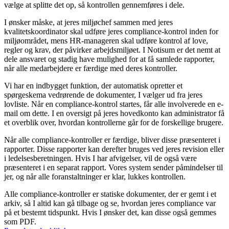
vælge at splitte det op, så kontrollen gennemføres i dele.
I ønsker måske, at jeres miljøchef sammen med jeres
kvalitetskoordinator skal udføre jeres compliance-kontrol inden for
miljøområdet, mens HR-manageren skal udføre kontrol af love,
regler og krav, der påvirker arbejdsmiljøet. I Notisum er det nemt at
dele ansvaret og stadig have mulighed for at få samlede rapporter,
når alle medarbejdere er færdige med deres kontroller.
Vi har en indbygget funktion, der automatisk opretter et
spørgeskema vedrørende de dokumenter, I vælger ud fra jeres
lovliste. Når en compliance-kontrol startes, får alle involverede en e-
mail om dette. I en oversigt på jeres hovedkonto kan administrator få
et overblik over, hvordan kontrollerne går for de forskellige brugere.
Når alle compliance-kontroller er færdige, bliver disse præsenteret i
rapporter. Disse rapporter kan derefter bruges ved jeres revision eller
i ledelsesberetningen. Hvis I har afvigelser, vil de også være
præsenteret i en separat rapport. Vores system sender påmindelser til
jer, og når alle foranstaltninger er klar, lukkes kontrollen.
Alle compliance-kontroller er statiske dokumenter, der er gemt i et
arkiv, så I altid kan gå tilbage og se, hvordan jeres compliance var
på et bestemt tidspunkt. Hvis I ønsker det, kan disse også gemmes
som PDF.