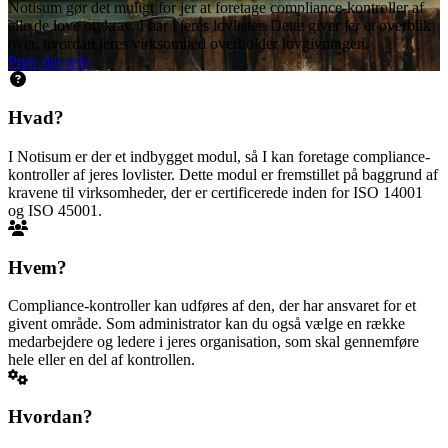
Notisum gør det muligt for jer at foretage compliance-kontroller af
alle de love og krav, I har i jeres lovlister. Dette giver jer et overblik
over, hvordan jeres virksomhed overholder lovgivningen.
Prøv det selv
Hvad?
I Notisum er der et indbygget modul, så I kan foretage compliance-
kontroller af jeres lovlister. Dette modul er fremstillet på baggrund af
kravene til virksomheder, der er certificerede inden for ISO 14001
og ISO 45001.
Hvem?
Compliance-kontroller kan udføres af den, der har ansvaret for et
givent område. Som administrator kan du også vælge en række
medarbejdere og ledere i jeres organisation, som skal gennemføre
hele eller en del af kontrollen.
Hvordan?