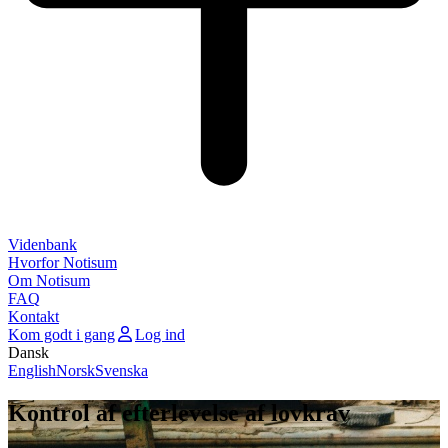
Videnbank
Hvorfor Notisum
Om Notisum
FAQ
Kontakt
Kom godt i gang
Log ind
Dansk
English
Norsk
Svenska
Kontrol af efterlevelse af lovkrav