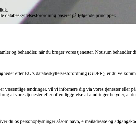
itik.
lle databeskyttelsesforordning baseret på følgende principper:
mler og behandler, når du bruger vores tjenester. Notisum behandler din
tigheder efter EU’s databeskyttelsesforordning (GDPR), er du velkomme
er væsentlige ændringer, vil vi informere dig via vores tjenester eller
rug af vores tjenester efter offentliggørelse af ændringer betyder, at d
er, giver du os personoplysninger såsom navn, e-mailadresse og adgangsko