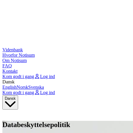
Videnbank
Hvorfor Notisum
Om Notisum
FAQ
Kontakt
Kom godt i gang
Log ind
Dansk
English
Norsk
Svenska
Kom godt i gang
Log ind
Dansk
Databeskyttelsepolitik