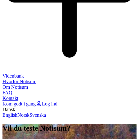
Videnbank
Hvorfor Notisum
Om Notisum
FAQ
Kontakt
Kom godt i gang
Log ind
Dansk
English
Norsk
Svenska
Vil du teste Notisum?