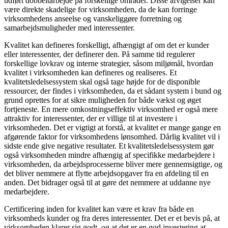
udført dobbeltarbejde på forskellige områder. Disse afvigelser kan
være direkte skadelige for virksomheden, da de kan forringe
virksomhedens anseelse og vanskeliggøre forretning og
samarbejdsmuligheder med interessenter.
Kvalitet kan defineres forskelligt, afhængigt af om det er kunder
eller interessenter, der definerer den. På samme tid regulerer
forskellige lovkrav og interne strategier, såsom miljømål, hvordan
kvalitet i virksomheden kan defineres og realiseres. Et
kvalitetsledelsessystem skal også tage højde for de disponible
ressourcer, der findes i virksomheden, da et sådant system i bund og
grund oprettes for at sikre muligheden for både vækst og øget
fortjeneste. En mere omkostningseffektiv virksomhed er også mere
attraktiv for interessenter, der er villige til at investere i
virksomheden. Det er vigtigt at forstå, at kvalitet er mange gange en
afgørende faktor for virksomhedens lønsomhed. Dårlig kvalitet vil i
sidste ende give negative resultater. Et kvalitetsledelsessystem gør
også virksomheden mindre afhængig af specifikke medarbejdere i
virksomheden, da arbejdsprocesserne bliver mere gennemsigtige, og
det bliver nemmere at flytte arbejdsopgaver fra en afdeling til en
anden. Det bidrager også til at gøre det nemmere at uddanne nye
medarbejdere.
Certificering inden for kvalitet kan være et krav fra både en
virksomheds kunder og fra deres interessenter. Det er et bevis på, at
virksomheden klarer sig godt, og at det er en god investering at