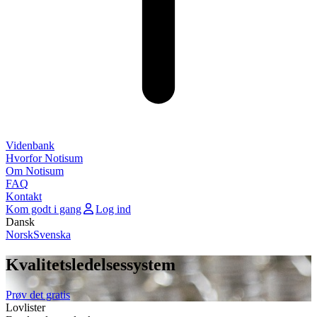
Videnbank
Hvorfor Notisum
Om Notisum
FAQ
Kontakt
Kom godt i gang
Log ind
Dansk
Norsk
Svenska
Kvalitetsledelsessystem
Prøv det gratis
Lovlister