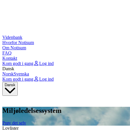
Videnbank
Hvorfor Notisum
Om Notisum
FAQ
Kontakt
Kom godt i gang
Log ind
Dansk
Norsk
Svenska
Kom godt i gang
Log ind
Dansk
Miljøledelsessystem
Prøv det selv
Lovlister