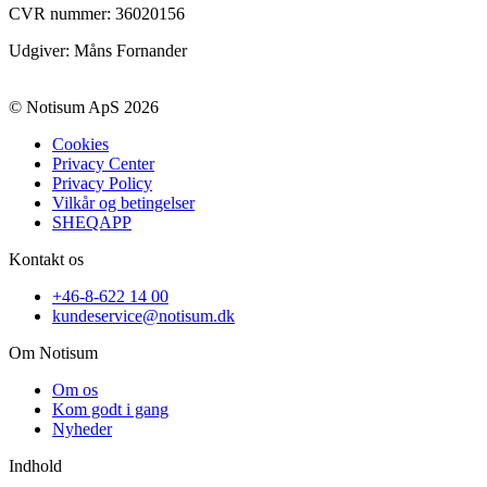
CVR nummer:
36020156
Udgiver: Måns Fornander
© Notisum ApS 2026
Cookies
Privacy Center
Privacy Policy
Vilkår og betingelser
SHEQAPP
Kontakt os
+46-8-622 14 00
kundeservice@notisum.dk
Om Notisum
Om os
Kom godt i gang
Nyheder
Indhold