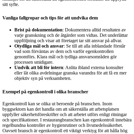
sitt syfte.
Vanliga fallgropar och tips för att undvika dem
Brist på dokumentation
: Dokumentera alltid resultaten av
varje granskning och de åtgärder som vidtas. Det underlättar
uppföljning och visar att företaget tar sitt ansvar på allvar.
Otydliga mål och ansvar
: Se till att alla inblandade förstår
vad som förväntas av dem och varför egenkontrollen
genomförs. Klara mål och tydliga ansvarsområden gör
processen smidigare.
Undvik att bli för intern
: Anlita ibland externa konsulter
eller låt olika avdelningar granska varandra för att få en mer
objektiv syn på verksamheten.
Exempel på egenkontroll i olika branscher
Egenkontroll kan se olika ut beroende på branschen. Inom
byggsektorn kan det handla om att säkerställa att arbetsplatsen
uppfyller säkerhetsföreskrifter och att arbetet utförs enligt ritningar
och specifikationer. I restaurangbranschen kan egenkontroll innebära
regelbundna kontroller av hygienrutiner och livsmedelssäkerhet.
Oavsett bransch är egenkontroll ett viktigt verktyg för att hålla hög