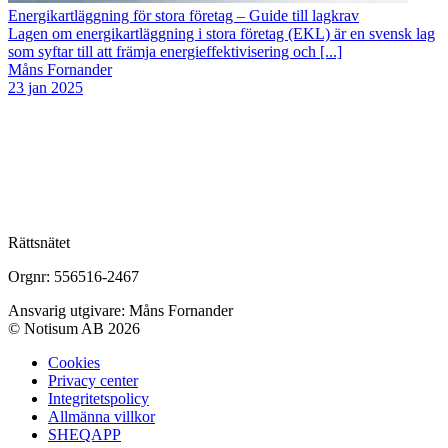
Energikartläggning för stora företag – Guide till lagkrav
Lagen om energikartläggning i stora företag (EKL) är en svensk lag
som syftar till att främja energieffektivisering och [...]
Måns Fornander
23 jan 2025
Rättsnätet
Orgnr: 556516-2467
Ansvarig utgivare: Måns Fornander
© Notisum AB 2026
Cookies
Privacy center
Integritetspolicy
Allmänna villkor
SHEQAPP