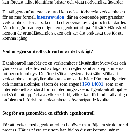
kan företag tidigt identifiera brister och vidta nödvändiga åtgärder.
En väl genomförd egenkontroll kan också förbereda verksamheten
för en mer formell
internrevision
, där en oberoende part granskar
verksamheten för att säkerställa efterlevnad av lagar och standarder.
Men hur gör man egentligen en egenkontroll på rätt sätt? Här går vi
igenom de grundläggande stegen och ger dig praktiska tips för att
komma igång.
Vad är egenkontroll och varför är det viktigt?
Egenkontroll innebär att en verksamhet självständigt övervakar och
granskar sin efterlevnad av lagar och regler samt sina egna interna
rutiner och policys. Det är ett sätt att systematiskt säkerställa att
verksamheten uppfyller alla krav som ställs, både från myndigheter
och interna riktlinjer, såsom de som anges i
ISO 14001
, som är en
internationell standard för miljöledningssystem. Egenkontroll hjälper
också till att upptäcka avvikelser i tid, vilket kan förhindra allvarliga
problem och förbättra verksamhetens övergripande kvalitet.
Steg för att genomföra en effektiv egenkontroll
För att lyckas med egenkontrollen behöver man följa en strukturerad
process. Här är några steg som kan hjälpa dig att komma igång: