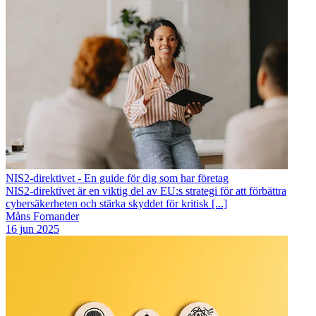
NIS2-direktivet - En guide för dig som har företag
NIS2-direktivet är en viktig del av EU:s strategi för att förbättra
cybersäkerheten och stärka skyddet för kritisk [...]
Måns Fornander
16 jun 2025