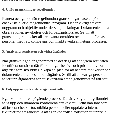
4. Utför granskningar regelbundet
Planera och genomför regelbundna granskningar baserat på din
checklista eller ditt egenkontrollprogram. Det är viktigt att vara
noggrann och objektiv under dessa granskningar. Dokumentera alla
observationer, avvikelser och förbättringsförslag. Se till att
granskningarna täcker alla relevanta områden och att de utförs av
personer med rätt kompetens och insikt i verksamhetens processer.
5. Analysera resultaten och vidta åtgärder
När granskningen är genomförd är det dags att analysera resultaten.
Identifiera områden där förbättringar behövs och prioritera vilka
åtgärder som ska vidtas. Skapa en plan för att hantera avvikelser och
dokumentera alla beslut och åtgärder. Se till att ansvariga personer
följer upp åtgärderna för att säkerställa att de genomförs på rätt sätt.
6. Följ upp och utvärdera egenkontrollen
Egenkontroll är en pågående process. Det är viktigt att regelbundet
följa upp och utvärdera kontrollens effektivitet. Detta kan innebära
att justera checklistor, utbilda personal eller uppdatera interna
riktlinjer för att säkerställa att egenkontrollen fortsätter att uppfylla