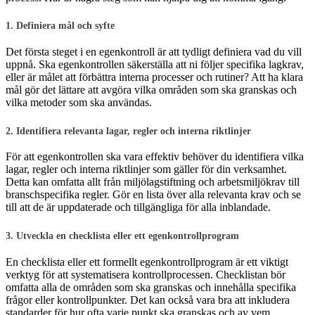
1. Definiera mål och syfte
Det första steget i en egenkontroll är att tydligt definiera vad du vill
uppnå. Ska egenkontrollen säkerställa att ni följer specifika lagkrav,
eller är målet att förbättra interna processer och rutiner? Att ha klara
mål gör det lättare att avgöra vilka områden som ska granskas och
vilka metoder som ska användas.
2. Identifiera relevanta lagar, regler och interna riktlinjer
För att egenkontrollen ska vara effektiv behöver du identifiera vilka
lagar, regler och interna riktlinjer som gäller för din verksamhet.
Detta kan omfatta allt från miljölagstiftning och arbetsmiljökrav till
branschspecifika regler. Gör en lista över alla relevanta krav och se
till att de är uppdaterade och tillgängliga för alla inblandade.
3. Utveckla en checklista eller ett egenkontrollprogram
En checklista eller ett formellt egenkontrollprogram är ett viktigt
verktyg för att systematisera kontrollprocessen. Checklistan bör
omfatta alla de områden som ska granskas och innehålla specifika
frågor eller kontrollpunkter. Det kan också vara bra att inkludera
standarder för hur ofta varje punkt ska granskas och av vem.