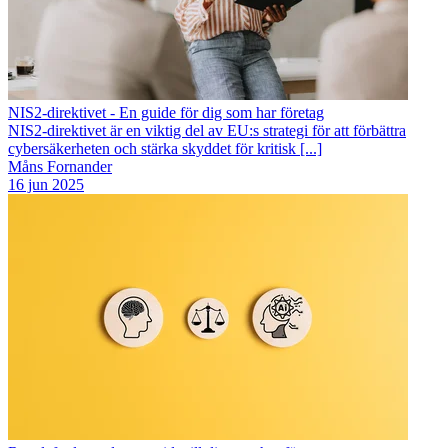
NIS2-direktivet - En guide för dig som har företag
NIS2-direktivet är en viktig del av EU:s strategi för att förbättra
cybersäkerheten och stärka skyddet för kritisk [...]
Måns Fornander
16 jun 2025