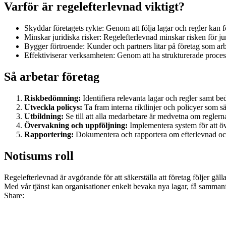
Varför är regelefterlevnad viktigt?
Skyddar företagets rykte: Genom att följa lagar och regler ka
Minskar juridiska risker: Regelefterlevnad minskar risken för ju
Bygger förtroende: Kunder och partners litar på företag som arbet
Effektiviserar verksamheten: Genom att ha strukturerade processe
Så arbetar företag
Riskbedömning:
Identifiera relevanta lagar och regler samt 
Utveckla policys:
Ta fram interna riktlinjer och policyer som sä
Utbildning:
Se till att alla medarbetare är medvetna om reglern
Övervakning och uppföljning:
Implementera system för att öv
Rapportering:
Dokumentera och rapportera om efterlevnad och
Notisums roll
Regelefterlevnad är avgörande för att säkerställa att företag följer gä
Med vår tjänst kan organisationer enkelt bevaka nya lagar, få sammanfa
Share: