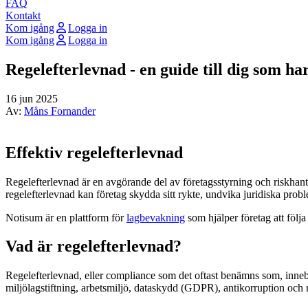
FAQ
Kontakt
Kom igång
Logga in
Kom igång
Logga in
Regelefterlevnad - en guide till dig som ha
16 jun 2025
Av:
Måns Fornander
Effektiv regelefterlevnad
Regelefterlevnad är en avgörande del av företagsstyrning och riskhanter
regelefterlevnad kan företag skydda sitt rykte, undvika juridiska prob
Notisum är en plattform för
lagbevakning
som hjälper företag att följa
Vad är regelefterlevnad?
Regelefterlevnad, eller compliance som det oftast benämns som, innebär 
miljölagstiftning, arbetsmiljö, dataskydd (GDPR), antikorruption och