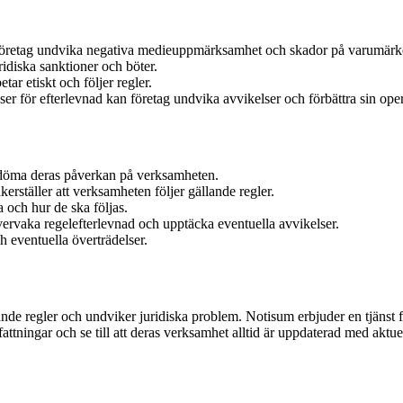
n företag undvika negativa medieuppmärksamhet och skador på varumärk
ridiska sanktioner och böter.
ar etiskt och följer regler.
r för efterlevnad kan företag undvika avvikelser och förbättra sin opera
bedöma deras påverkan på verksamheten.
kerställer att verksamheten följer gällande regler.
a och hur de ska följas.
ervaka regelefterlevnad och upptäcka eventuella avvikelser.
 eventuella överträdelser.
llande regler och undviker juridiska problem. Notisum erbjuder en tjänst f
ttningar och se till att deras verksamhet alltid är uppdaterad med aktue