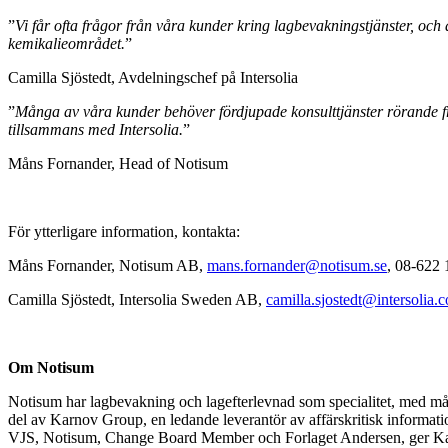
”
Vi får ofta frågor från våra kunder kring lagbevakningstjänster, och
kemikalieområdet.
”
Camilla Sjöstedt, Avdelningschef på Intersolia
”
Många av våra kunder behöver fördjupade konsulttjänster rörande fr
tillsammans med Intersolia.
”
Måns Fornander, Head of Notisum
För ytterligare information, kontakta:
Måns Fornander, Notisum AB,
mans.fornander@notisum.se
, 08-622 
Camilla Sjöstedt, Intersolia Sweden AB,
camilla.sjostedt@intersolia.
Om Notisum
Notisum har lagbevakning och lagefterlevnad som specialitet, med mån
del av Karnov Group, en ledande leverantör av affärskritisk informa
VJS, Notisum, Change Board Member och Forlaget Andersen, ger Karnov