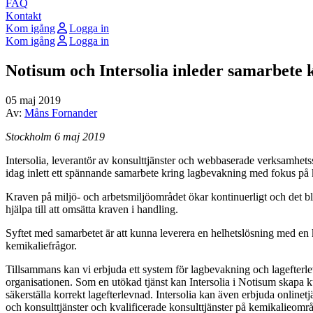
FAQ
Kontakt
Kom igång
Logga in
Kom igång
Logga in
Notisum och Intersolia inleder samarbete 
05 maj 2019
Av:
Måns Fornander
Stockholm 6 maj 2019
Intersolia, leverantör av konsulttjänster och webbaserade verksamhet
idag inlett ett spännande samarbete kring lagbevakning med fokus på k
Kraven på miljö- och arbetsmiljöområdet ökar kontinuerligt och det blir 
hjälpa till att omsätta kraven i handling.
Syftet med samarbetet är att kunna leverera en helhetslösning med en
kemikaliefrågor.
Tillsammans kan vi erbjuda ett system för lagbevakning och lagefterlev
organisationen. Som en utökad tjänst kan Intersolia i Notisum skapa k
säkerställa korrekt lagefterlevnad. Intersolia kan även erbjuda online
och konsulttjänster och kvalificerade konsulttjänster på kemikalieområ