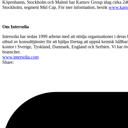
Köpenhamn, Stockholm och Malmö har Karnov Group idag cirka 240 a
Stockholm, segment Mid Cap. För mer information, besök
www.karn
Om Intersolia
Intersolia har sedan 1999 arbetat med att stödja organisationer i dera
utbud av konsulttjänster för att hjälpa företag att uppnå kemisk hållbarh
kontor i Sverige, Tyskland, Danmark, England och Serbien. Vi har öv
branscher.
www.intersolia.com
Share: