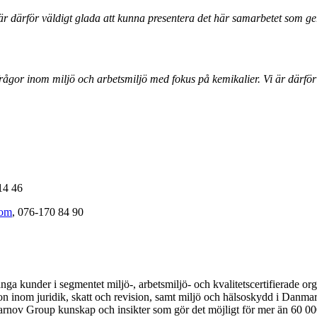
 är därför väldigt glada att kunna presentera det här samarbetet som ge
ågor inom miljö och arbetsmiljö med fokus på kemikalier. Vi är därför
14 46
com
, 076-170 84 90
ga kunder i segmentet miljö-, arbetsmiljö- och kvalitetscertifierade o
tion inom juridik, skatt och revision, samt miljö och hälsoskydd i Da
 Group kunskap och insikter som gör det möjligt för mer än 60 000 an