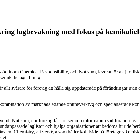
kring lagbevakning med fokus på kemikaliel
sstöd inom Chemical Responsibility, och Notisum, leverantör av juridis
emikalielagstiftning.
allt svårare för företag att hålla sig uppdaterade på förändringar utan a
 kombination av marknadsledande onlineverktyg och specialiserade konsu
nad, Notisum, där företag får notiser och information vid förändringar i 
undanpassade laglistor och hjälpa organisationer att bedöma hur de berör
tjänsten iChemistry, ett verktyg som håller koll både på företagets kemi
det.