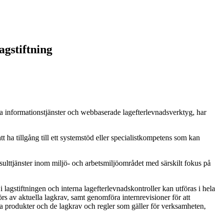
agstiftning
ka informationstjänster och webbaserade lagefterlevnadsverktyg, har
tt ha tillgång till ett systemstöd eller specialistkompetens som kan
lttjänster inom miljö- och arbetsmiljöområdet med särskilt fokus på
lagstiftningen och interna lagefterlevnadskontroller kan utföras i hela
s av aktuella lagkrav, samt genomföra internrevisioner för att
ska produkter och de lagkrav och regler som gäller för verksamheten,