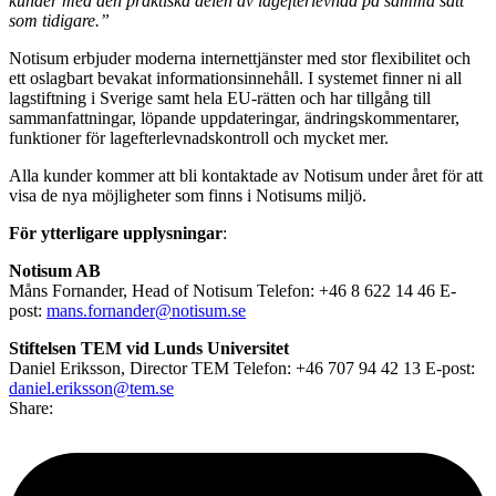
kunder med den praktiska delen av lagefterlevnad på samma sätt
som tidigare.”
Notisum erbjuder moderna internettjänster med stor flexibilitet och
ett oslagbart bevakat informationsinnehåll. I systemet finner ni all
lagstiftning i Sverige samt hela EU-rätten och har tillgång till
sammanfattningar, löpande uppdateringar, ändringskommentarer,
funktioner för lagefterlevnadskontroll och mycket mer.
Alla kunder kommer att bli kontaktade av Notisum under året för att
visa de nya möjligheter som finns i Notisums miljö.
För ytterligare upplysningar
:
Notisum AB
Måns Fornander, Head of Notisum Telefon: +46 8 622 14 46 E-
post:
mans.fornander@notisum.se
Stiftelsen TEM vid Lunds Universitet
Daniel Eriksson, Director TEM Telefon: +46 707 94 42 13 E-post:
daniel.eriksson@tem.se
Share: