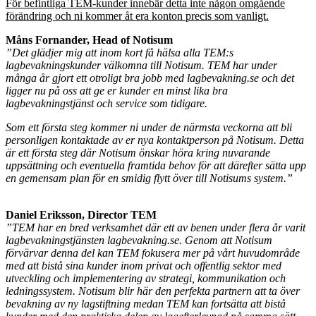
För befintliga TEM-kunder innebär detta inte någon omgående
förändring och ni kommer åt era konton precis som vanligt.
Måns Fornander, Head of Notisum
”Det glädjer mig att inom kort få hälsa alla TEM:s
lagbevakningskunder välkomna till Notisum. TEM har under
många år gjort ett otroligt bra jobb med lagbevakning.se och det
ligger nu på oss att ge er kunder en minst lika bra
lagbevakningstjänst och service som tidigare.
Som ett första steg kommer ni under de närmsta veckorna att bli
personligen kontaktade av er nya kontaktperson på Notisum. Detta
är ett första steg där Notisum önskar höra kring nuvarande
uppsättning och eventuella framtida behov för att därefter sätta upp
en gemensam plan för en smidig flytt över till Notisums system.”
Daniel Eriksson, Director TEM
”TEM har en bred verksamhet där ett av benen under flera år varit
lagbevakningstjänsten lagbevakning.se. Genom att Notisum
förvärvar denna del kan TEM fokusera mer på vårt huvudområde
med att bistå sina kunder inom privat och offentlig sektor med
utveckling och implementering av strategi, kommunikation och
ledningssystem. Notisum blir här den perfekta partnern att ta över
bevakning av ny lagstiftning medan TEM kan fortsätta att bistå