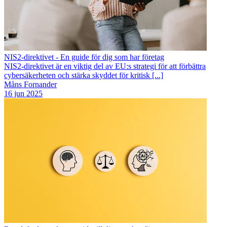
NIS2-direktivet - En guide för dig som har företag
NIS2-direktivet är en viktig del av EU:s strategi för att förbättra
cybersäkerheten och stärka skyddet för kritisk [...]
Måns Fornander
16 jun 2025