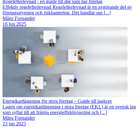
Regelefterlevnad - en guide till dig som har företag
Effektiv regelefterlevnad Regelefterlevnad är en avgörande del av
företagsstyrning och riskhantering. Det handlar om [...]
Måns Fornander
16 jun 2025
Energikartläggning för stora företag – Guide till lagkrav
Lagen om energikartläggning i stora företag (EKL) är en svensk lag
som syftar till att främja energieffektivisering och [...]
Måns Fornander
23 jan 2025