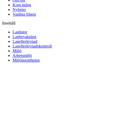
Om oss
Kom igång
Nyheter
Vanliga frågor
Innehåll
Laglistor
Lagbevakning
Lagefterlevnad
Lagefterlevnadskontroll
Miljö
Arbetsmiljö
Miljölagstiftning