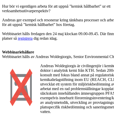
Hur bör vi egentligen arbeta för att uppnå ”kemisk hållbarhet” ur ett
verksamhetsutövarperspektiv?
Andreas ger exempel och resonerar kring tänkbara processer och arbe
för att uppnå ”kemisk hållbarhet” hos företag.
Webbinariet hålls fredagen den 24 maj klockan 09.00-09.45. Där finns 
platser så
registrera
dig redan idag.
Webbinariehållare
Webbinariet hålls av Andreas Woldegiorgis, Senior Environmental Chem
Andreas Woldegiorgis är civilingenjör i kem
doktor i analytisk kemi från KTH. Sedan 200
konsult med fokus bland annat på regulatorisk
kemikalielagstiftning inom EU (REACH, CLP
utvecklat ett system för miljöriskbedömning
arbetat med en rad problemställningar kopplat
släckskum innehållandes ämnesgruppen PFAS
exempelvis inneburit föroreningsinventering/k
av analysmetodik, utveckling av provtagnings
platsspecifik riskbedömning och saneringsme
vatten.