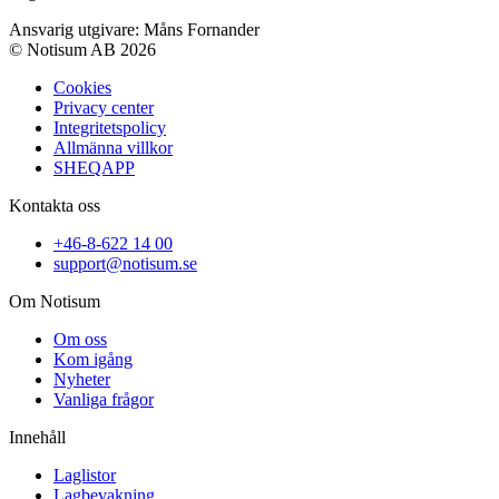
Ansvarig utgivare: Måns Fornander
© Notisum AB 2026
Cookies
Privacy center
Integritetspolicy
Allmänna villkor
SHEQAPP
Kontakta oss
+46-8-622 14 00
support@notisum.se
Om Notisum
Om oss
Kom igång
Nyheter
Vanliga frågor
Innehåll
Laglistor
Lagbevakning