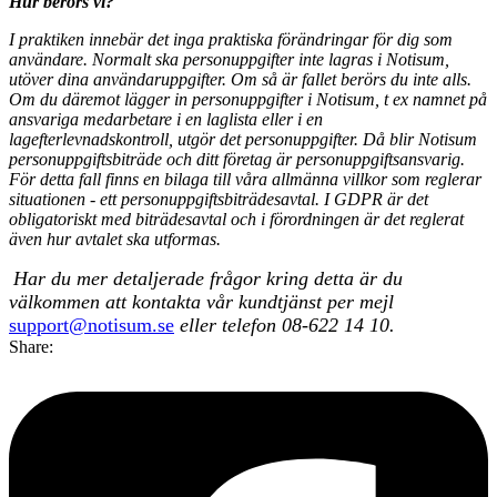
Hur berörs vi?
I praktiken innebär det inga praktiska förändringar för dig som
användare. Normalt ska personuppgifter inte lagras i Notisum,
utöver dina användaruppgifter. Om så är fallet berörs du inte alls.
Om du däremot lägger in personuppgifter i Notisum, t ex namnet på
ansvariga medarbetare i en laglista eller i en
lagefterlevnadskontroll, utgör det personuppgifter. Då blir Notisum
personuppgiftsbiträde och ditt företag är personuppgiftsansvarig.
För detta fall finns en bilaga till våra allmänna villkor som reglerar
situationen - ett personuppgiftsbiträdesavtal. I GDPR är det
obligatoriskt med biträdesavtal och i förordningen är det reglerat
även hur avtalet ska utformas.
Har du mer detaljerade frågor kring detta är du
välkommen att kontakta vår kundtjänst per mejl
support@notisum.se
eller telefon 08-622 14 10.
Share: