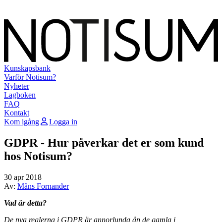
Kunskapsbank
Varför Notisum?
Nyheter
Lagboken
FAQ
Kontakt
Kom igång
Logga in
GDPR - Hur påverkar det er som kund
hos Notisum?
30 apr 2018
Av:
Måns Fornander
Vad är detta?
De nya reglerna i GDPR är annorlunda än de gamla i