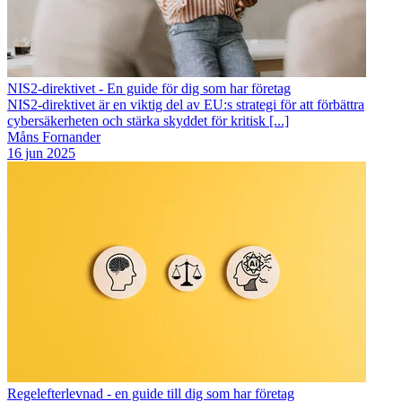
NIS2-direktivet - En guide för dig som har företag
NIS2-direktivet är en viktig del av EU:s strategi för att förbättra
cybersäkerheten och stärka skyddet för kritisk [...]
Måns Fornander
16 jun 2025
Regelefterlevnad - en guide till dig som har företag