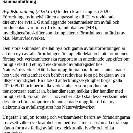
Sammanfattning
Avfallsförordning (2020:614)
träder i kraft 1 augusti 2020.
Förordningens innehåll är en anpassning till EU:s reviderade
direktiv för avfall. Grundläggande bestämmelser om avfall och
producentansvar finns i 15 kap. miljöbalken (MB),
myndighetsföreskrifter som kompletterar förordningen utfärdas av
bl.a. Naturvårdsverket.
Den stora skillnaden mellan nya och gamla avfallsförordningen är
att den nya avfallsförordningen är kapitelindelad och att kommuner,
företag och verksamheter ska rapportera in antecknade uppgifter om
farligt avfall till ett nytt elektroniskt avfallsregister hos
Naturvårdsverket. Hittills har uppgifterna bara funnits antecknade
hos varje verksamhet och behövt redovisas först på begäran av en
tillsynsmyndighet. En utökad anteckningsskyldighet börjar gälla
2020-08-01 och berör alla verksamheter som producerar,
transporterar, samlar in, behandlar samt mäklar eller handlar med
farligt avfall. Fr.o.m. den 1 november 2020 ska dessa verksamheter
dessutom börja rapportera in antecknade uppgifter till det nya
elektroniska avfallsregistret hos Naturvårdsverket.
Ungefär 1 miljon företag och verksamheter berörs av förändringarna
- oavsett vilken verksamhet som bedrivs lämnar nästan alla ifrån sig
någon form av farligt avfall t.ex. elektronik, lysrör och olika