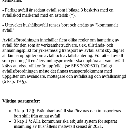
kemikalier.
- Farligt avfall är sådant avfall som i bilaga 3 beskrivs med en
avfallskod markerad med en asterisk (*).
- Uttrycket hushållsavfall rensas bort och ersätts av "kommunalt
avfall".
Avfallsförordningen innehåller flera olika regler om hantering av
avfall för den som är verksamhetsutövare, t.ex. tillstånds- och
anmälningsplikt för yrkesmässig transport av avfall samt skyldighet
att lämna uppgifter om avfall och avfallshantering. För att ett avfall
som genomgått en återvinningsprocedur ska upphöra att vara avfall
krävs att vissa villkor är uppfyllda (se SFS 2020:601). Enligt
avfallsförordningen måste det finnas transportdokument med
uppgifter om avsändare, mottagare och avfallsslag och avfallsmängd
(6 kap. 19 §).
Viktiga paragrafer:
3 kap. 12 §: Brännbart avfall ska förvaras och transporteras
bort skilt från annat avfall
3 kap 1 §: Alla kommuner ska erbjuda system för separat
insamling av hushållens matavfall senast år 2021.