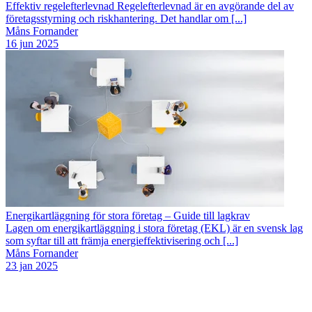
Effektiv regelefterlevnad Regelefterlevnad är en avgörande del av
företagsstyrning och riskhantering. Det handlar om [...]
Måns Fornander
16 jun 2025
Energikartläggning för stora företag – Guide till lagkrav
Lagen om energikartläggning i stora företag (EKL) är en svensk lag
som syftar till att främja energieffektivisering och [...]
Måns Fornander
23 jan 2025