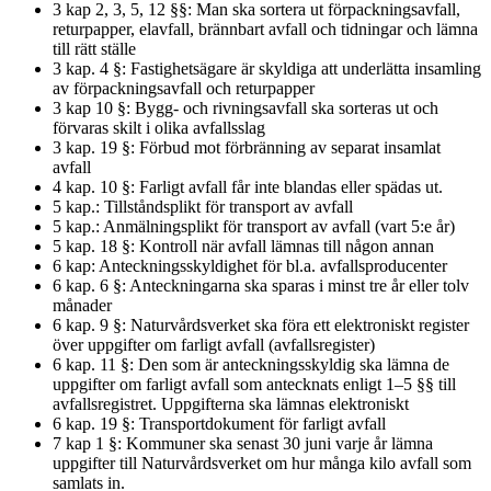
3 kap 2, 3, 5, 12 §§: Man ska sortera ut förpackningsavfall,
returpapper, elavfall, brännbart avfall och tidningar och lämna
till rätt ställe
3 kap. 4 §: Fastighetsägare är skyldiga att underlätta insamling
av förpackningsavfall och returpapper
3 kap 10 §: Bygg- och rivningsavfall ska sorteras ut och
förvaras skilt i olika avfallsslag
3 kap. 19 §: Förbud mot förbränning av separat insamlat
avfall
4 kap. 10 §: Farligt avfall får inte blandas eller spädas ut.
5 kap.: Tillståndsplikt för transport av avfall
5 kap.: Anmälningsplikt för transport av avfall (vart 5:e år)
5 kap. 18 §: Kontroll när avfall lämnas till någon annan
6 kap: Anteckningsskyldighet för bl.a. avfallsproducenter
6 kap. 6 §: Anteckningarna ska sparas i minst tre år eller tolv
månader
6 kap. 9 §: Naturvårdsverket ska föra ett elektroniskt register
över uppgifter om farligt avfall (avfallsregister)
6 kap. 11 §: Den som är anteckningsskyldig ska lämna de
uppgifter om farligt avfall som antecknats enligt 1–5 §§ till
avfallsregistret. Uppgifterna ska lämnas elektroniskt
6 kap. 19 §: Transportdokument för farligt avfall
7 kap 1 §: Kommuner ska senast 30 juni varje år lämna
uppgifter till Naturvårdsverket om hur många kilo avfall som
samlats in.