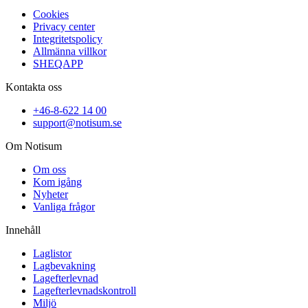
Cookies
Privacy center
Integritetspolicy
Allmänna villkor
SHEQAPP
Kontakta oss
+46-8-622 14 00
support@notisum.se
Om Notisum
Om oss
Kom igång
Nyheter
Vanliga frågor
Innehåll
Laglistor
Lagbevakning
Lagefterlevnad
Lagefterlevnadskontroll
Miljö