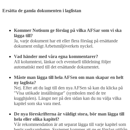
Ersätta de gamla dokumenten i laglistan
Kommer Notisum ge förslag på vilka AFSar som vi ska
lägga till?
Ja, varje dokument har ett eller flera förslag på ersättande
dokument enligt Arbetsmiljöverkets nyckel.
Vad händer med våra egna kommentarer?
All kolumntext, länkar och eventuell tilldelning följer
automatiskt med till det ersättande dokumentet.
Måste man lägga till hela AFSen om man skapar en helt
ny laglista?
Nej. Efter att du lagt till den nya AFSen så kan du klicka på
"Visa utökade inställningar" (symbolen med de tre
kugghjulen). Längst ner på den sidan kan du nu välja vilka
kapitel som ska vara med.
De nya föreskrifterna är väldigt stora, bör man lägga till
hela eller olika kapitel?
Vår rekommendation är att separat lägga till varje kapitel som
berör verksamheten. Systemet kommer att ge er förslag utifrån