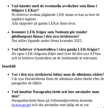
Vad händer med de eventuella avvikelser som finns i
tidigare LEKar?
Ni behöver avsluta pågående LEK innan ni kan ta bort ett
upphävt lagkrav.
Alla rapporter på gamla LEKar finns kvar.
Kommer LEK frågor som Notisum gör (under
glödlampan) finnas i den nya strukturen?
Det införs löpande under första kvartalet 2025.
Vad behöver vi kontrollera i våra gamla LEK-frågor?
De egna LEK-frågorna följer med över till den nya AFSen
och ni behöver kontrollera att de fortfarande är relevanta.
Innehåll
Var i den nya strukturen hittar man de allmänna råden?
I de nya föreskrifterna finns de allmänna råden direkt efter de
paragrafer de tillhör.
Vad innebär Paragrafnyckeln och hur använder man
den?
Paragrafnyckeln finns på Arbetsmiljöverkets hemsida
(
www.av.se
) och ska användas som hjälp att se var