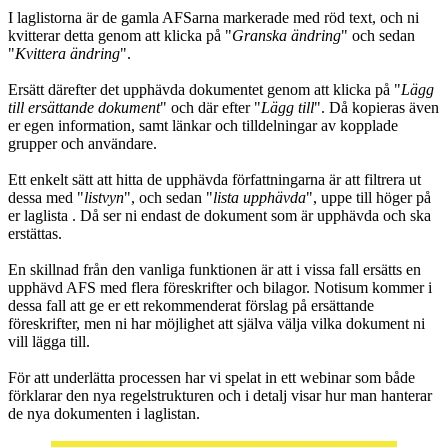
I laglistorna är de gamla AFSarna markerade med röd text, och ni
kvitterar detta genom att klicka på "
Granska ändring
" och sedan
"
Kvittera ändring
".
Ersätt därefter det upphävda dokumentet genom att klicka på "
L
ägg
till ersättande dokument
" och där efter "
Lägg till
". Då kopieras även
er egen information, samt länkar och tilldelningar av kopplade
grupper och användare.
Ett enkelt sätt att hitta de upphävda författningarna är att filtrera ut
dessa med "
listvyn
", och sedan "
lista upphävda
", uppe till höger på
er laglista . Då ser ni endast de dokument som är upphävda och ska
erstättas.
En skillnad från den vanliga funktionen är att i vissa fall ersätts en
upphävd AFS med flera föreskrifter och bilagor. Notisum kommer i
dessa fall att ge er ett rekommenderat förslag på ersättande
föreskrifter, men ni har möjlighet att själva välja vilka dokument ni
vill lägga till.
För att underlätta processen har vi spelat in ett webinar som både
förklarar den nya regelstrukturen och i detalj visar hur man hanterar
de nya dokumenten i laglistan.