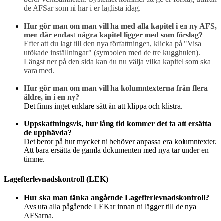
de AFSar som ni har i er laglista idag.
Hur gör man om man vill ha med alla kapitel i en ny AFS,
men där endast några kapitel ligger med som förslag?
Efter att du lagt till den nya författningen, klicka på "Visa
utökade inställningar" (symbolen med de tre kugghulen).
Längst ner på den sida kan du nu välja vilka kapitel som ska
vara med.
Hur gör man om man vill ha kolumntexterna från flera
äldre, in i en ny?
Det finns inget enklare sätt än att klippa och klistra.
Uppskattningsvis, hur lång tid kommer det ta att ersätta
de upphävda?
Det beror på hur mycket ni behöver anpassa era kolumntexter.
Att bara ersätta de gamla dokumenten med nya tar under en
timme.
Lagefterlevnadskontroll (LEK)
Hur ska man tänka angående Lagefterlevnadskontroll?
Avsluta alla pågående LEKar innan ni lägger till de nya
AFSarna.