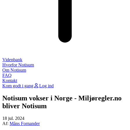
Videnbank
Hvorfor Notisum
Om Notisum
FAQ
Kontakt
Kom godt i gang
Log ind
Notisum vokser i Norge - Miljøregler.no
bliver Notisum
18 jul. 2024
Af:
Måns Fornander