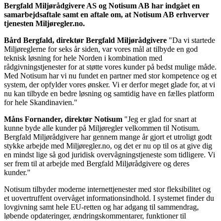
Bergfald Miljørådgivere AS og Notisum AB har indgået en
samarbejdsaftale samt en aftale om, at Notisum AB erhverver
tjenesten Miljøregler.no.
Bård Bergfald, direktør Bergfald Miljørådgivere
"Da vi startede
Miljøreglerne for seks år siden, var vores mål at tilbyde en god
teknisk løsning for hele Norden i kombination med
rådgivningstjenester for at støtte vores kunder på bedst mulige måde.
Med Notisum har vi nu fundet en partner med stor kompetence og et
system, der opfylder vores ønsker. Vi er derfor meget glade for, at vi
nu kan tilbyde en bedre løsning og samtidig have en fælles platform
for hele Skandinavien."
Måns Fornander, direktør Notisum
"Jeg er glad for snart at
kunne byde alle kunder på Miljøregler velkommen til Notisum.
Bergfald Miljørådgivere har gennem mange år gjort et utroligt godt
stykke arbejde med Miljøregler.no, og det er nu op til os at give dig
en mindst lige så god juridisk overvågningstjeneste som tidligere. Vi
ser frem til at arbejde med Bergfald Miljørådgivere og deres
kunder."
Notisum tilbyder moderne internettjenester med stor fleksibilitet og
et uovertruffent overvåget informationsindhold. I systemet finder du
lovgivning samt hele EU-retten og har adgang til sammendrag,
løbende opdateringer, ændringskommentarer, funktioner til