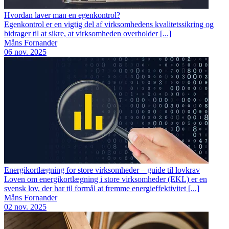
Hvordan laver man en egenkontrol?
Egenkontrol er en vigtig del af virksomhedens kvalitetssikring og
bidrager til at sikre, at virksomheden overholder [...]
Måns Fornander
06 nov. 2025
Energikortlægning for store virksomheder – guide til lovkrav
Loven om energikortlægning i store virksomheder (EKL) er en
svensk lov, der har til formål at fremme energieffektivitet [...]
Måns Fornander
02 nov. 2025