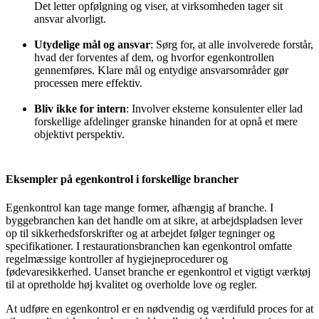
Det letter opfølgning og viser, at virksomheden tager sit
ansvar alvorligt.
Utydelige mål og ansvar
: Sørg for, at alle involverede forstår,
hvad der forventes af dem, og hvorfor egenkontrollen
gennemføres. Klare mål og entydige ansvarsområder gør
processen mere effektiv.
Bliv ikke for intern
: Involver eksterne konsulenter eller lad
forskellige afdelinger granske hinanden for at opnå et mere
objektivt perspektiv.
Eksempler på egenkontrol i forskellige brancher
Egenkontrol kan tage mange former, afhængig af branche. I
byggebranchen kan det handle om at sikre, at arbejdspladsen lever
op til sikkerhedsforskrifter og at arbejdet følger tegninger og
specifikationer. I restaurationsbranchen kan egenkontrol omfatte
regelmæssige kontroller af hygiejneprocedurer og
fødevaresikkerhed. Uanset branche er egenkontrol et vigtigt værktøj
til at opretholde høj kvalitet og overholde love og regler.
At udføre en egenkontrol er en nødvendig og værdifuld proces for at