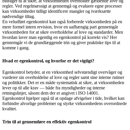
bidrager til at sikre, at virksomheden overholder gældende love og
regler. Ved regelmæssigt at gennemgå og evaluere egne processer
kan virksomheder tidligt identificere mangler og iværksætte
nødvendige tiltag.
En veludført egenkontrol kan også forberede virksomheden på en
mere formel intern revision, hvor en uafhængig part gennemgår
virksomheden for at sikre overholdelse af love og standarder. Men
hvordan laver man egentlig en egenkontrol på korrekt vis? Her
gennemgår vi de grundlæggende trin og giver praktiske tips til at
komme i gang.
Hvad er egenkontrol, og hvorfor er det vigtigt?
Egenkontrol betyder, at en virksomhed selvstændigt overvåger og
vurderer sin overholdelse af love og regler samt sine interne rutiner
og politikker. Det er en måde systematisk at sikre, at virksomheden
lever op til alle krav — både fra myndigheder og interne
retningslinjer, såsom dem der er angivet i ISO 14001.
Egenkontrol hjælper også til at opdage afvigelser i tide, hvilket kan
forhindre alvorlige problemer og styrke virksomhedens overordnede
kvalitet.
Trin til at gennemføre en effektiv egenkontrol