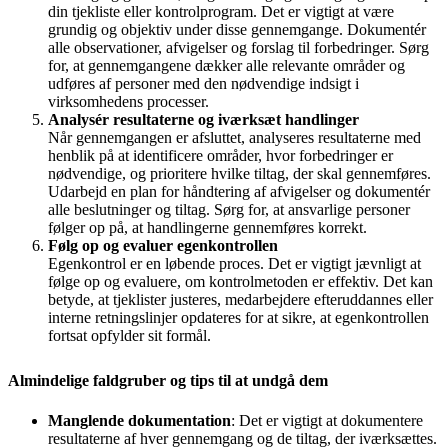
din tjekliste eller kontrolprogram. Det er vigtigt at være
grundig og objektiv under disse gennemgange. Dokumentér
alle observationer, afvigelser og forslag til forbedringer. Sørg
for, at gennemgangene dækker alle relevante områder og
udføres af personer med den nødvendige indsigt i
virksomhedens processer.
Analysér resultaterne og iværksæt handlinger
Når gennemgangen er afsluttet, analyseres resultaterne med
henblik på at identificere områder, hvor forbedringer er
nødvendige, og prioritere hvilke tiltag, der skal gennemføres.
Udarbejd en plan for håndtering af afvigelser og dokumentér
alle beslutninger og tiltag. Sørg for, at ansvarlige personer
følger op på, at handlingerne gennemføres korrekt.
Følg op og evaluer egenkontrollen
Egenkontrol er en løbende proces. Det er vigtigt jævnligt at
følge op og evaluere, om kontrolmetoden er effektiv. Det kan
betyde, at tjeklister justeres, medarbejdere efteruddannes eller
interne retningslinjer opdateres for at sikre, at egenkontrollen
fortsat opfylder sit formål.
Almindelige faldgruber og tips til at undgå dem
Manglende dokumentation
: Det er vigtigt at dokumentere
resultaterne af hver gennemgang og de tiltag, der iværksættes.