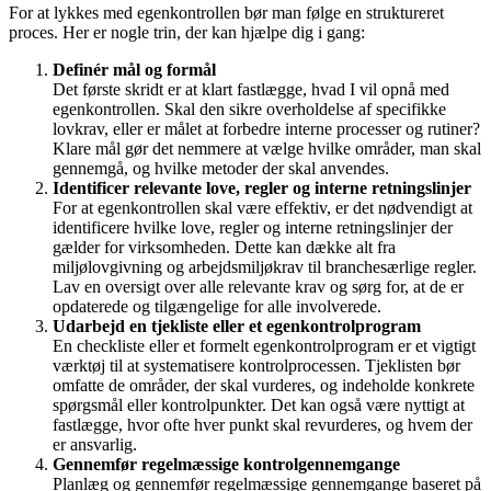
For at lykkes med egenkontrollen bør man følge en struktureret
proces. Her er nogle trin, der kan hjælpe dig i gang:
Definér mål og formål
Det første skridt er at klart fastlægge, hvad I vil opnå med
egenkontrollen. Skal den sikre overholdelse af specifikke
lovkrav, eller er målet at forbedre interne processer og rutiner?
Klare mål gør det nemmere at vælge hvilke områder, man skal
gennemgå, og hvilke metoder der skal anvendes.
Identificer relevante love, regler og interne retningslinjer
For at egenkontrollen skal være effektiv, er det nødvendigt at
identificere hvilke love, regler og interne retningslinjer der
gælder for virksomheden. Dette kan dække alt fra
miljølovgivning og arbejdsmiljøkrav til branche­særlige regler.
Lav en oversigt over alle relevante krav og sørg for, at de er
opdaterede og tilgængelige for alle involverede.
Udarbejd en tjekliste eller et egenkontrolprogram
En checkliste eller et formelt egenkontrolprogram er et vigtigt
værktøj til at systematisere kontrolprocessen. Tjeklisten bør
omfatte de områder, der skal vurderes, og indeholde konkrete
spørgsmål eller kontrolpunkter. Det kan også være nyttigt at
fastlægge, hvor ofte hver punkt skal revurderes, og hvem der
er ansvarlig.
Gennemfør regelmæssige kontrolgennemgange
Planlæg og gennemfør regelmæssige gennemgange baseret på