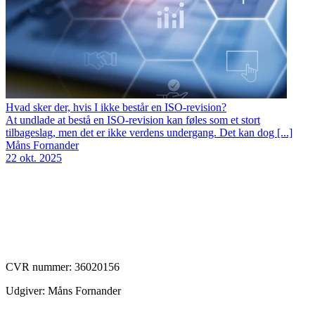
Hvad sker der, hvis I ikke består en ISO‑revision?
At undlade at bestå en ISO‑revision kan føles som et stort
tilbageslag, men det er ikke verdens undergang. Det kan dog [...]
Måns Fornander
22 okt. 2025
CVR nummer:
36020156
Udgiver: Måns Fornander