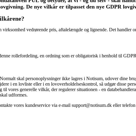
dataloven PUL og betyder, at vi - og du selv - skal håndte
lovgivning. De nye vilkår er tilpasset den nye GDPR lovgi
ilkårene?
in virksomhed vedrørende pris, aftalelængde og lignende. Det handler o
denne rollefordeling, en ordning som er obligatorisk i henhold til GDPR
. Normalt skal personoplysninger ikke lagres i Notisum, udover dine br
dere i en lovliste eller i en lovoverholdelseskontrol, så udgør disse pe
g til vores generelle vilkår, der regulerer situationen - en databehandle
 skal udformes.
kontakte vores kundeservice via e-mail support@notisum.dk eller telef