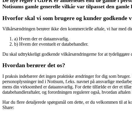
De nye regler i GDPR er anderledes end de gamle i person
Notisums gamle generelle vilkår var tilpasset den gamle 
Hvorfor skal vi som brugere og kunder godkende v
Vilkårsændringen berører ikke den kommercielle aftale, vi har med d
a) Hvem der er dataansvarlig.
b) Hvem der eventuelt er databehandler.
Du skal udtrykkeligt godkende vilkårsændringerne for at tydeliggøre 
Hvordan berører det os?
I praksis indebærer det ingen praktiske ændringer for dig som bruger
personoplysninger ind i Notisum, f.eks. navnet på ansvarlige medarbej
mens din virksomhed er dataansvarlig. For dette tilfælde er der et tillæ
databehandleraftaler, og forordningen regulerer også, hvordan aftalen
Har du flere detaljerede spørgsmål om dette, er du velkommen til at 
Share: