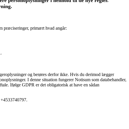
re personoplysninger i henhold til de nye regler.
vning.
m præciseringer, primært hvad angår:
.
ugeroplysninger og berøres derfor ikke. Hvis du derimod lægger
rsonoplysninger. I denne situation fungerer Notisum som databehandler,
raftale. Ifølge GDPR er det obligatorisk at have en sådan
on +4533740797.