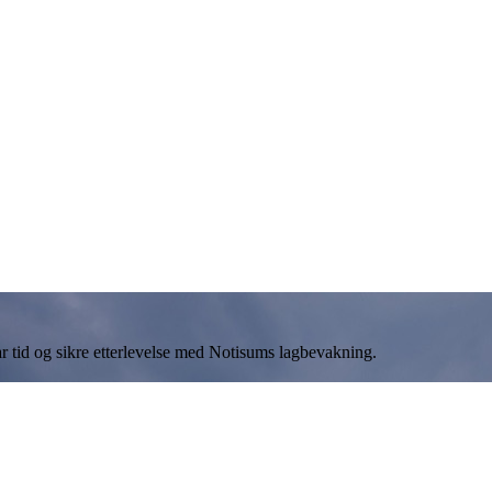
r tid og sikre etterlevelse med Notisums lagbevakning.