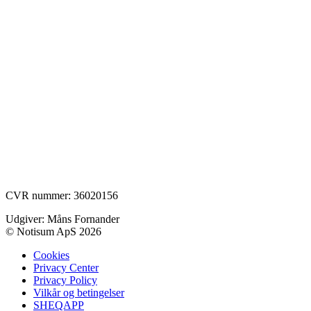
CVR nummer: 36020156
Udgiver: Måns Fornander
© Notisum ApS 2026
Cookies
Privacy Center
Privacy Policy
Vilkår og betingelser
SHEQAPP