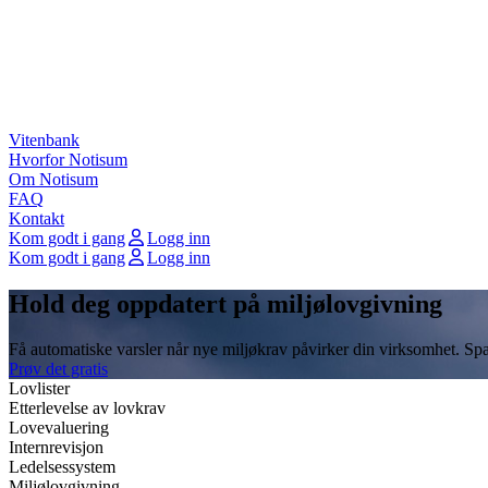
Vitenbank
Hvorfor Notisum
Om Notisum
FAQ
Kontakt
Kom godt i gang
Logg inn
Kom godt i gang
Logg inn
Hold deg oppdatert på miljølovgivning
Få automatiske varsler når nye miljøkrav påvirker din virksomhet. Spa
Prøv det gratis
Lovlister
Etterlevelse av lovkrav
Lovevaluering
Internrevisjon
Ledelsessystem
Miljølovgivning