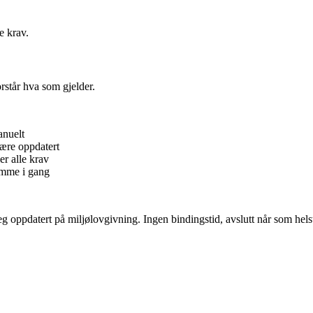
e krav.
rstår hva som gjelder.
anuelt
ære oppdatert
er alle krav
omme i gang
g oppdatert på miljølovgivning. Ingen bindingstid, avslutt når som hels